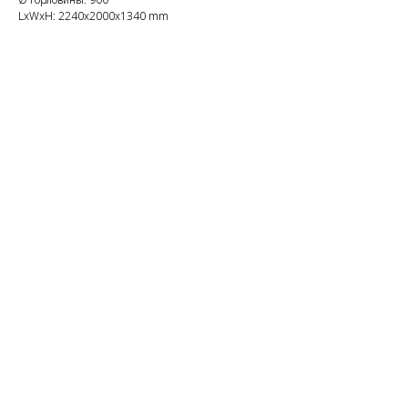
LxWxH: 2240x2000x1340 mm
ERROR:Not found category